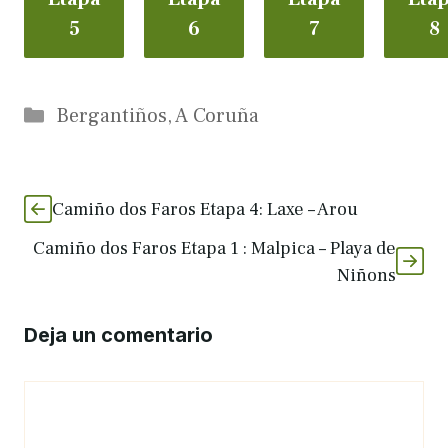
5
6
7
8
Categorías
Bergantiños
,
A Coruña
Camiño dos Faros Etapa 4: Laxe – Arou
Camiño dos Faros Etapa 1 : Malpica – Playa de
Niñons
Deja un comentario
Comentario