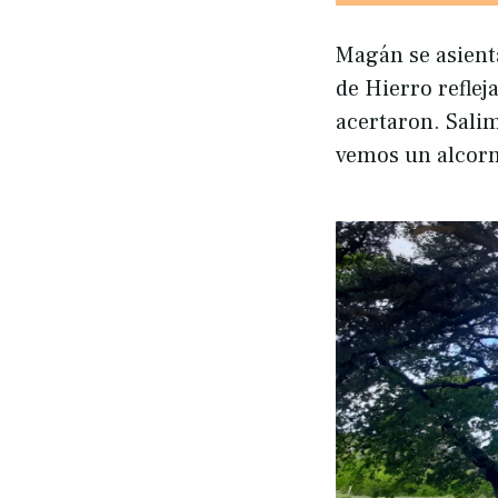
Magán se asienta
de Hierro reflej
acertaron. Salim
vemos un alcorn