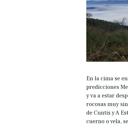
En la cima se e
predicciones Met
y va a estar des
rocosas muy sing
de Cuntis y A Es
cuerno o vela, s