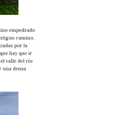
amino empedrado
antiguo camino,
ozadas por la
 que hay que ir
l valle del río
r una densa