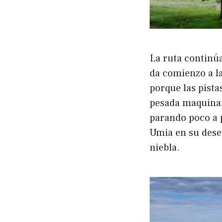
La ruta continú
da comienzo a l
porque las pista
pesada maquinari
parando poco a p
Umia en su dese
niebla.