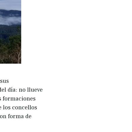
 sus
l día: no llueve
as formaciones
 los concellos
 con forma de