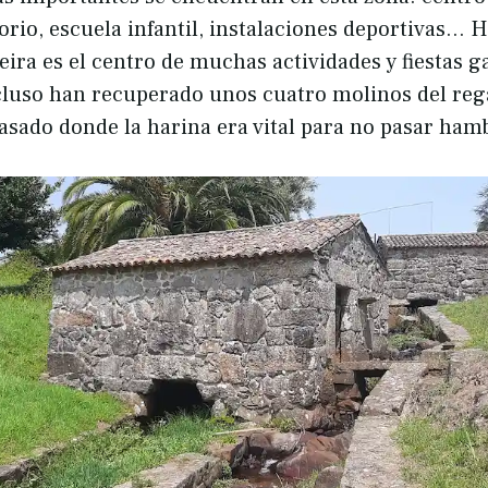
torio, escuela infantil, instalaciones deportivas… 
eira es el centro de muchas actividades y fiestas 
ncluso han recuperado unos cuatro molinos del reg
asado donde la harina era vital para no pasar ham