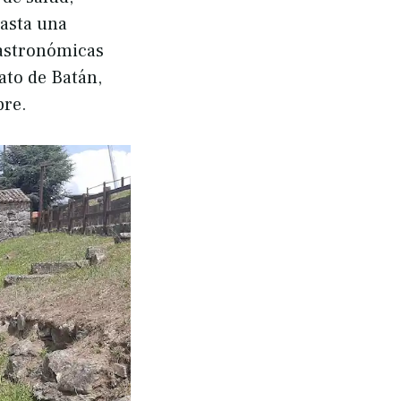
Hasta una
gastronómicas
ato de Batán,
bre.