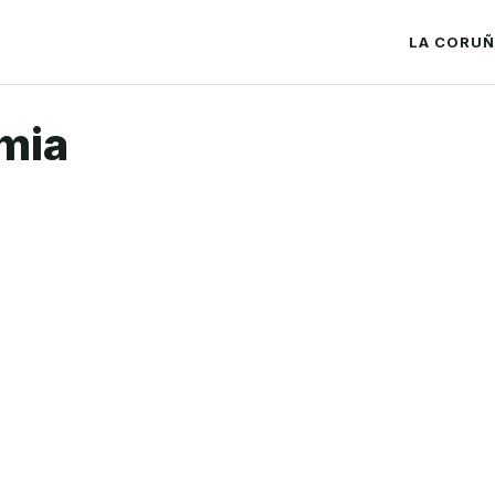
LA CORU
mia