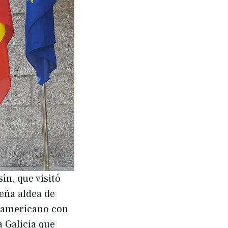
ín, que visitó
ueña aldea de
r americano con
a Galicia que