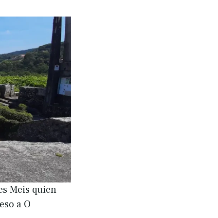
es Meis quien
reso a O