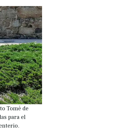
nto Tomé de
as para el
enterio.