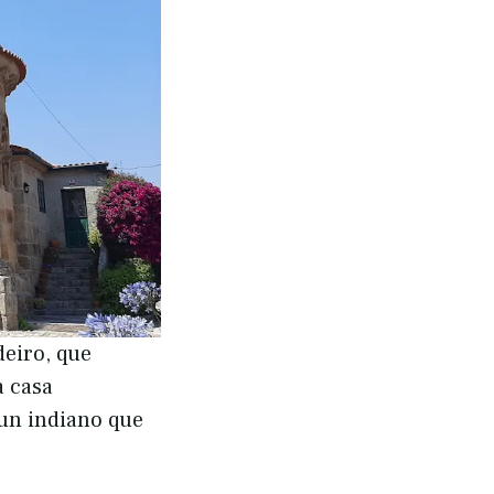
deiro, que
a casa
 un indiano que