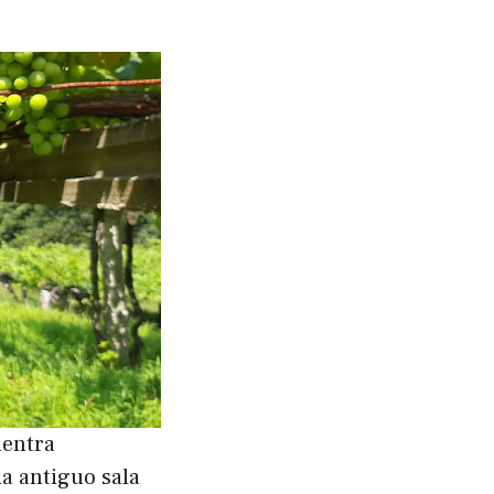
uentra
na antiguo sala